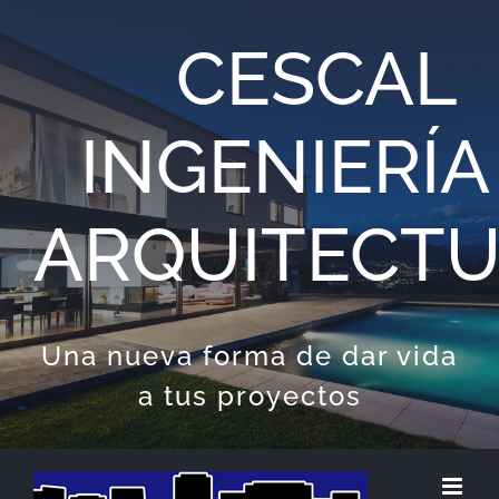
Saltar
CESCAL
al
contenido
INGENIERÍA
ARQUITECT
Una nueva forma de dar vida
a tus proyectos