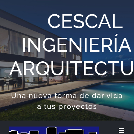
Saltar
CESCAL
al
contenido
INGENIERÍA
ARQUITECT
Una nueva forma de dar vida
a tus proyectos