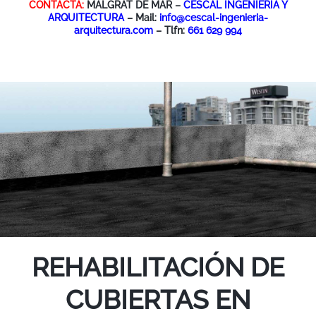
CONTACTA:
MALGRAT DE MAR –
CESCAL INGENIERIA Y
ARQUITECTURA
– Mail:
info@cescal-ingenieria-
arquitectura.com
– Tlfn:
661 629 994
REHABILITACIÓN DE
CUBIERTAS EN