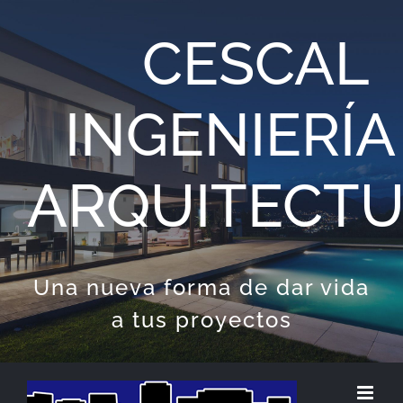
Saltar
CESCAL
al
contenido
INGENIERÍA
ARQUITECT
Una nueva forma de dar vida
a tus proyectos