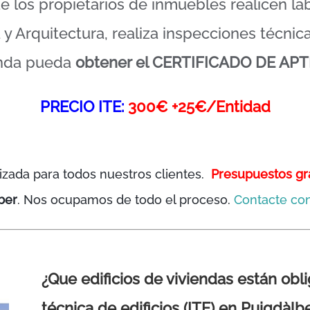
ue los propietarios de inmuebles realicen l
y Arquitectura, realiza inspecciones técnica
enda pueda
obtener el CERTIFICADO DE APT
PRECIO ITE:
300€ +25€/Entidad
izada para todos nuestros clientes.
Presupuestos gr
ber
. Nos ocupamos de todo el proceso.
Contacte con
¿Que edificios de viviendas están obl
técnica de edificios (ITE) en Puigdàlb