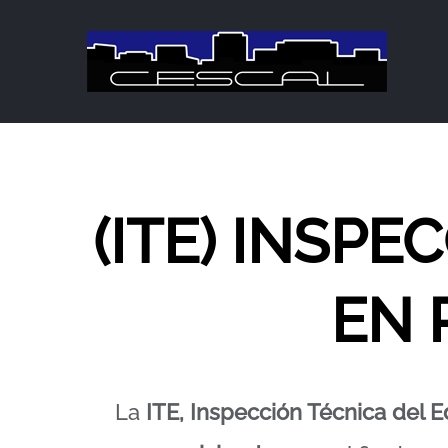
Saltar
al
contenido
(ITE) INSPE
EN 
La
ITE, Inspección Técnica del Ed