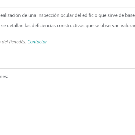
a realización de una inspección ocular del edificio que sirve de ba
y se detallan las deficiencias constructivas que se observan valo
s del Penedès.
Contactar
ones: