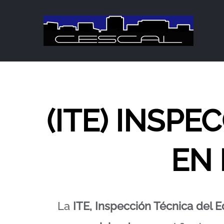
Saltar
al
contenido
(ITE) INSPE
EN 
La
ITE, Inspección Técnica del Ed