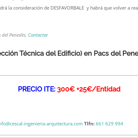
rá la consideración de DESFAVORBALE y habrá que volver a reali
s del Penedès.
Contactar
ección Técnica del Edificio) en Pacs del Pe
PRECIO ITE:
300€ +25€/Entidad
nfo@cescal-ingenieria-arquitectura.com
Tlfn:
661 629 994