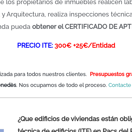
ue los propietarios de inmuebles realicen l
y Arquitectura, realiza inspecciones técnica
enda pueda
obtener el CERTIFICADO DE APT
PRECIO ITE:
300€ +25€/Entidad
izada para todos nuestros clientes.
Presupuestos gr
enedès
. Nos ocupamos de todo el proceso.
Contacte 
¿Que edificios de viviendas están obl
técnica de edificios (ITE) en Pacs de