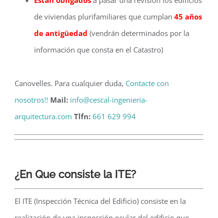
Están obligados
a pasar una revisión los edificios
de viviendas plurifamiliares que cumplan
45 años
de antigüedad
(vendrán determinados por la
información que consta en el Catastro)
Canovelles. Para cualquier duda,
Contacte con
nosotros!!
Mail:
info@cescal-ingenieria-
arquitectura.com
Tlfn:
661 629 994
¿En Que consiste la ITE?
El ITE (Inspección Técnica del Edificio) consiste en la
realización de una inspección ocular del edificio que