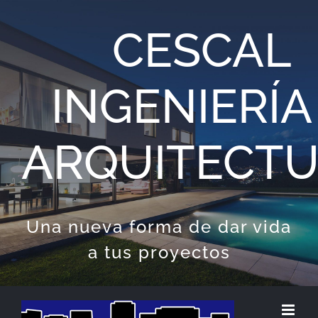
Saltar
CESCAL
al
contenido
INGENIERÍA
ARQUITECT
Una nueva forma de dar vida
a tus proyectos