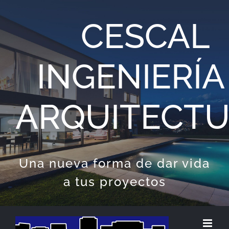
Saltar
CESCAL
al
contenido
INGENIERÍA
ARQUITECT
Una nueva forma de dar vida
a tus proyectos