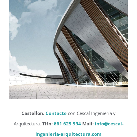
Castellón.
Contacte
con Cescal Ingeniería y
Arquitectura.
Tlfn:
661 629 994
Mail:
info@cescal-
ingenieria-arquitectura.com