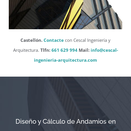
Castellón.
Contacte
con Cescal Ingeniería y
Arquitectura.
Tlfn:
661 629 994
Mail:
info@cescal-
ingenieria-arquitectura.com
Diseño y Cálculo de Andamios en