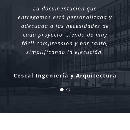
La empresa cuenta con el
La documentación que
software necesarios para resolver
entregamos está personalizada y
todo tipo de estructuras dando
adecuada a las necesidades de
cada proyecto, siendo de muy
cumplimiento a la normativa
vigente en España, Europa y en
fácil comprensión y por tanto,
prácticamente la totalidad del
simplificando la ejecución.
mundo.
Cescal Ingeniería y Arquitectura
Cescal Ingeniería y Arquitectura